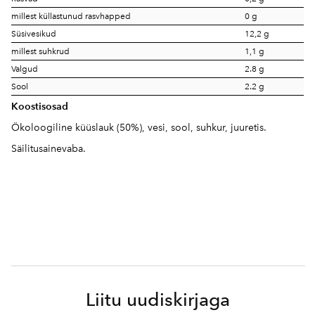
millest küllastunud rasvhapped
0 g
Süsivesikud
12,2 g
millest suhkrud
1,1 g
Valgud
2.8 g
Sool
2.2 g
Koostisosad
Ökoloogiline küüslauk (50%), vesi, sool, suhkur, juuretis.
Säilitusainevaba.
Liitu uudiskirjaga