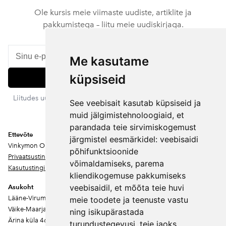
Ole kursis meie viimaste uudiste, artiklite ja
pakkumistega – liitu meie uudiskirjaga.
Me kasutame
küpsiseid
Liitu
Liitudes uudiskirjaga nõustud meie privaatsustingimustega. Sa
See veebisait kasutab küpsiseid ja
võid igal ajal tellimuse tühistada.
muid jälgimistehnoloogiaid, et
parandada teie sirvimiskogemust
Ettevõte
järgmistel eesmärkidel:
veebisaidi
Vinkymon OÜ
põhifunktsioonide
Privaatsustingimused
võimaldamiseks
,
parema
Kasutustingimused
kliendikogemuse pakkumiseks
veebisaidil
,
et mõõta teie huvi
Asukoht
Lääne-Virumaa
meie toodete ja teenuste vastu
Väike-Maarja vald
ning isikupärastada
Ärina küla 46202
turundustegevusi
,
teie jaoks