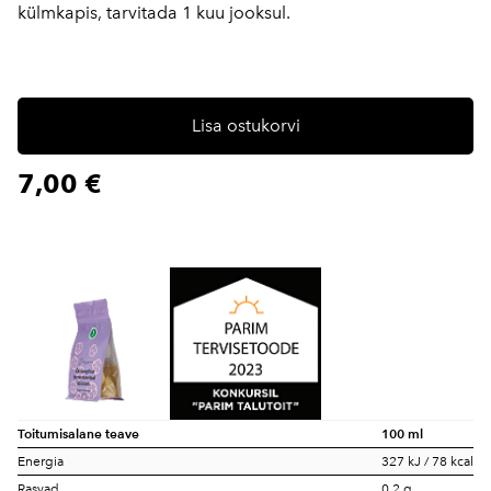
külmkapis, tarvitada 1 kuu jooksul.
Lisa ostukorvi
7,00 €
Toitumisalane teave
100 ml
Energia
327 kJ / 78 kcal
Rasvad
0,2 g