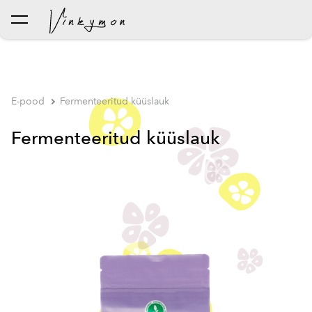
lisati ostukorvi.
Vaata ostukorvi
E-pood
Fermenteeritud küüslauk
Fermenteeritud küüslauk