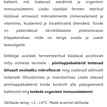
bakterit, mis toetavad seedimist ja organismi
immuunsüsteemi. Lisaks sisaldab fermen- teeritud
küüslauk erinevaid mikroelemente (mineraalaineid ja
vitamiine), kiudaineid ja bioaktiivseid ühendeid. Toode
on pakendatud värviküllasesse püstiseisvasse
kilepakendisse, mida on kerge avada ja uuesti
taassulgeda.
Eelkõige avaldab fermenteeritud küüslauk positiivset
mõju inimeste tervisele -
piimhappebakterid toetavad
tõhusalt soolestiku mikrofloorat
ning osalevad aktiivselt
toitainete lõhustamises ja imendumises. Lisaks aitavad
piimhappebakterid hoida kontrolli alla patogeenseid
baktereid ning
toetada organismi immuunsüsteemi
.
Säilitada temp. +2...+6°C. Peale avamist säilitada