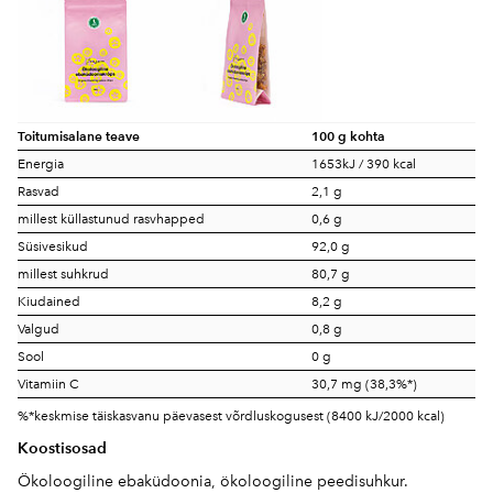
Toitumisalane teave
100 g kohta
Energia
1653kJ / 390 kcal
Rasvad
2,1 g
millest küllastunud rasvhapped
0,6 g
Süsivesikud
92,0 g
millest suhkrud
80,7 g
Kiudained
8,2 g
Valgud
0,8 g
Sool
0 g
Vitamiin C
30,7 mg (38,3%*)
%*keskmise täiskasvanu päevasest võrdluskogusest (8400 kJ/2000 kcal)
Koostisosad
Ökoloogiline ebaküdoonia, ökoloogiline peedisuhkur.