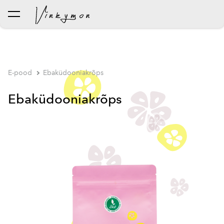
lisati ostukorvi.
Vaata ostukorvi
E-pood
Ebaküdooniakrõps
Ebaküdooniakrõps