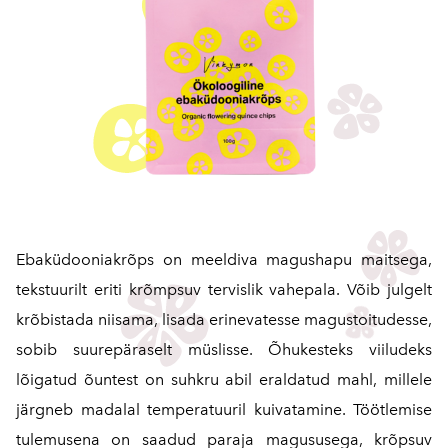
Ebaküdooniakrõps on meeldiva magushapu maitsega,
tekstuurilt eriti krõmpsuv tervislik vahepala. Võib julgelt
krõbistada niisama, lisada erinevatesse magustoitudesse,
sobib suurepäraselt müslisse. Õhukesteks viiludeks
lõigatud õuntest on suhkru abil eraldatud mahl, millele
järgneb madalal temperatuuril kuivatamine. Töötlemise
tulemusena on saadud paraja magususega, krõpsuv