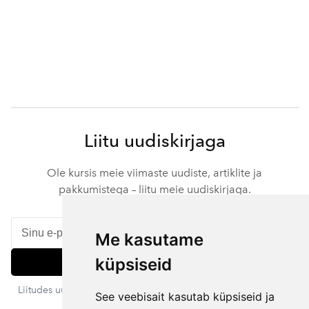
Liitu uudiskirjaga
Ole kursis meie viimaste uudiste, artiklite ja
pakkumistega – liitu meie uudiskirjaga.
Me kasutame
küpsiseid
Liitu
Liitudes uudiskirjaga nõustud meie privaatsustingimustega. Sa
See veebisait kasutab küpsiseid ja
võid igal ajal tellimuse tühistada.