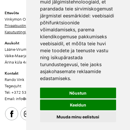
muid jälgimistehnoloogiaid, et
parandada teie sirvimiskogemust
Ettevõte
järgmistel eesmärkidel:
veebisaidi
Vinkymon OÜ
põhifunktsioonide
Privaatsustingimused
võimaldamiseks
,
parema
Kasutustingimused
kliendikogemuse pakkumiseks
veebisaidil
,
et mõõta teie huvi
Asukoht
Lääne-Virumaa
meie toodete ja teenuste vastu
Väike-Maarja vald
ning isikupärastada
Ärina küla 46202
turundustegevusi
,
teie jaoks
asjakohasemate reklaamide
Kontakt
edastamiseks
.
Rando Vink
Tegevjuht
Tel: +372 53444844
Nõustun
Email: info@ebakudoonia.ee
Keeldun
Muuda minu eelistusi