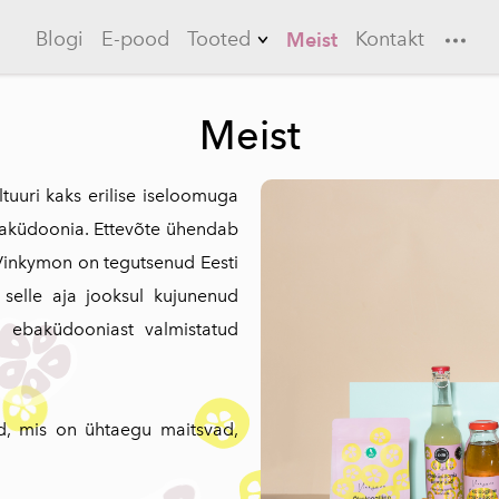
Blogi
E-pood
Tooted
Kontakt
Meist
Limonaadid
Meist
Küüslauk
Ebaküdoonia
tuuri kaks erilise iseloomuga
baküdoonia. Ettevõte ühendab
Longerod
 Vinkymon on tegutsenud Eesti
Jääteed
selle aja jooksul kujunenud
Kastmed
a ebaküdooniast valmistatud
Marinaadid
d, mis on ühtaegu maitsvad,