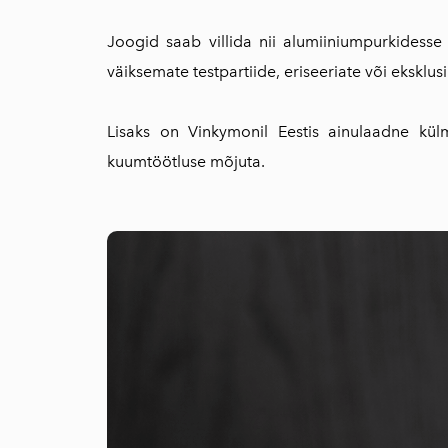
Joogid saab villida nii alumiiniumpurkidesse
väiksemate testpartiide, eriseeriate või eksklusi
Lisaks on Vinkymonil Eestis ainulaadne külmp
kuumtöötluse mõjuta.