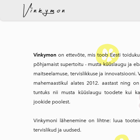
lisati ostukorvi.
Vinkymon
on ettevõte, mis toob Eesti toidukul
põhjamaist supertoitu - musta küüslaugu ja e
maitseelamuse, tervislikkuse ja innovatsiooni.
mahemaastikul alates 2012. aastast ning on 
tuntuks nii musta küüslaugu toodete kui k
jookide poolest.
Vinkymoni lähenemine on lihtne: luua tootei
tervislikud ja uudsed.