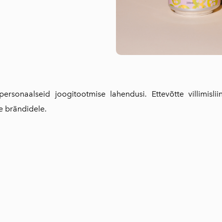
sonaalseid joogitootmise lahendusi. Ettevõtte villimisli
e brändidele.