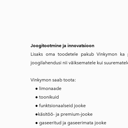
Joogitootmine ja innovatsioon
Lisaks oma toodetele pakub Vinkymon ka per
joogilahendusi nii väiksematele kui suurematel
Vinkymon saab toota:
● limonaade
● toonikuid
● funktsionaalseid jooke
●käsitöö- ja premium-jooke
● gaseeritud ja gaseerimata jooke