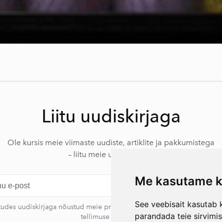
Liitu uudiskirjaga
Ole kursis meie viimaste uudiste, artiklite ja pakkumistega
– liitu meie uudiskirjaga.
Me kasutame k
L
See veebisait kasutab k
itudes uudiskirjaga nõustud meie privaatsustingimustega. Sa võid igal a
parandada teie sirvimi
tellimuse tühistada.