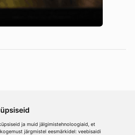
üpsiseid
iitu
üpsiseid ja muid jälgimistehnoloogiaid, et
jal
skogemust järgmistel eesmärkidel:
veebisaidi