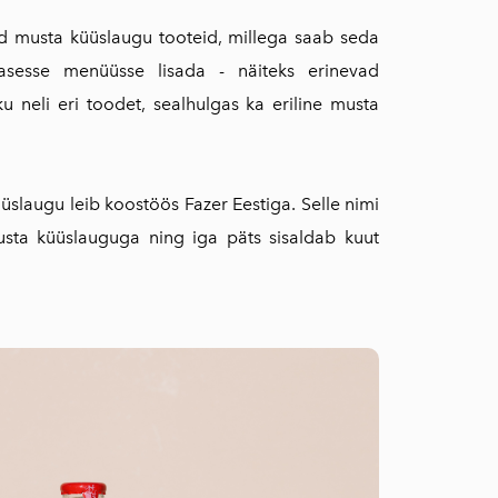
d musta küüslaugu tooteid, millega saab seda
evasesse menüüsse lisada - näiteks erinevad
 neli eri toodet, sealhulgas ka eriline musta
üslaugu leib koostöös Fazer Eestiga. Selle nimi
sta küüslauguga ning iga päts sisaldab kuut