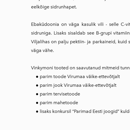
eelkõige sidrunhapet.
Ebaküdoonia on väga kasulik vili - selle C-vi
sidruniga. Lisaks sisaldab see B-grupi vitamii
Viljalihas on palju pektiin- ja parkaineid, kui
väga vähe.
Vinkymoni tooted on saavutanud mitmeid tunnu
● parim toode Virumaa väike-ettevõtjalt
● parim jook Virumaa väike-ettevõtjalt
● parim tervisetoode
● parim mahetoode
● lisaks konkursil “Parimad Eesti joogid” kuld-,