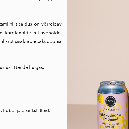
tamiini sisaldus on võrreldav
ne, karotenoide ja flavonoide.
d suhkrut sisaldab ebaküdoonia
stusi. Nende hulgas:
 hõbe- ja pronkstiitleid.