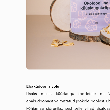
Ebaküdoonia võlu
Lisaks musta küüslaugu toodetele on
ebaküdooniast valmistatud jookide poolest. E
Põhjamaa sidruniks, sest selle viljad sisald