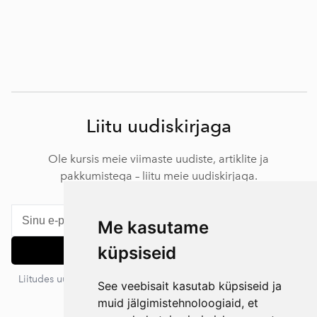
Liitu uudiskirjaga
Ole kursis meie viimaste uudiste, artiklite ja
pakkumistega – liitu meie uudiskirjaga.
Me kasutame
küpsiseid
Liitu
Liitudes uudiskirjaga nõustud meie privaatsustingimustega. Sa
See veebisait kasutab küpsiseid ja
võid igal ajal tellimuse tühistada.
muid jälgimistehnoloogiaid, et