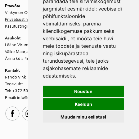
parandada teie sirvimiskogemust
Ettevõte
järgmistel eesmärkidel:
veebisaidi
Vinkymon OÜ
põhifunktsioonide
Privaatsustingimused
võimaldamiseks
,
parema
Kasutustingimused
kliendikogemuse pakkumiseks
veebisaidil
,
et mõõta teie huvi
Asukoht
Lääne-Virumaa
meie toodete ja teenuste vastu
Väike-Maarja vald
ning isikupärastada
Ärina küla 46202
turundustegevusi
,
teie jaoks
asjakohasemate reklaamide
Kontakt
edastamiseks
.
Rando Vink
Tegevjuht
Tel: +372 53444844
Nõustun
Email: info@ebakudoonia.ee
Keeldun
Muuda minu eelistusi