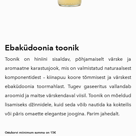
Ebaküdoonia toonik
Toonik on hiniini sisaldav, põhjamaiselt värske ja
aromaatne karastusjook, mis on valmistatud naturaalsest
komponentidest – kiinapuu koore tõmmisest ja värskest
ebaküdoonia toormahlast. Tugev gaseeritus vallandab
aroomid ja maitse värskendaval viisil. Toonik on mõeldud
lisamiseks džinnidele, kuid seda võib nautida ka kokteilis
või päris omaette elegantse joogina. Parim jahedalt.
Ostukorvi miinimum summa on 15€