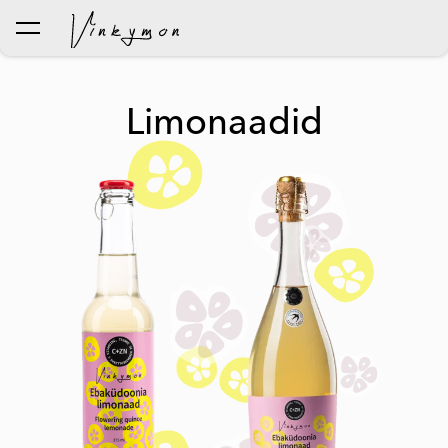
lisati ostukorvi.
Vaata ostukorvi
Limonaadid