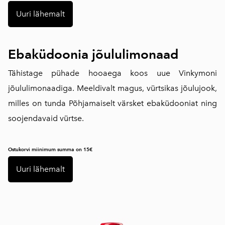
Uuri lähemalt
Ebaküdoonia jõululimonaad
Tähistage pühade hooaega koos uue Vinkymoni
jõululimonaadiga. Meeldivalt magus, vürtsikas jõulujook,
milles on tunda Põhjamaiselt värsket ebaküdooniat ning
soojendavaid vürtse.
Ostukorvi miinimum summa on 15€
Uuri lähemalt