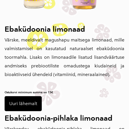
Ebaküdoonia limonaad
Värske, meeldivalt magushapu maitsega limonaad, mille
valmistamisel on kasutatud naturaalset ebaküdoonia
toormahla. Lisaks on limonaadile lisatud lisandväärtuse
andmiseks prebiootiliste omadustega kiudaineid ja
bioaktiivseid ühendeid (vitamiinid, mineraalained).
Ostukorvi miinimum summa on 15€
Uuri lähemalt
Ebaküdoonia-pihlaka limonaad
Värskendav ebaküdoonia-pihlaka limonaad on