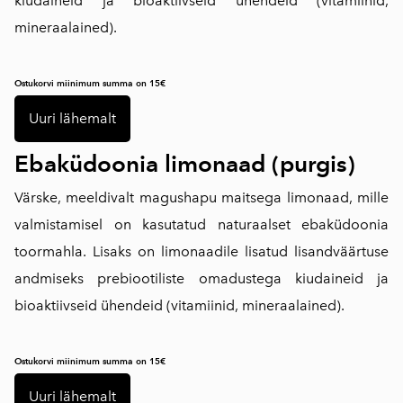
kiudaineid ja bioaktiivseid ühendeid (vitamiinid,
mineraalained).
Ostukorvi miinimum summa on 15€
Uuri lähemalt
Ebaküdoonia limonaad (purgis)
Värske, meeldivalt magushapu maitsega limonaad, mille
valmistamisel on kasutatud naturaalset ebaküdoonia
toormahla. Lisaks on limonaadile lisatud lisandväärtuse
andmiseks prebiootiliste omadustega kiudaineid ja
bioaktiivseid ühendeid (vitamiinid, mineraalained).
Ostukorvi miinimum summa on 15€
Uuri lähemalt