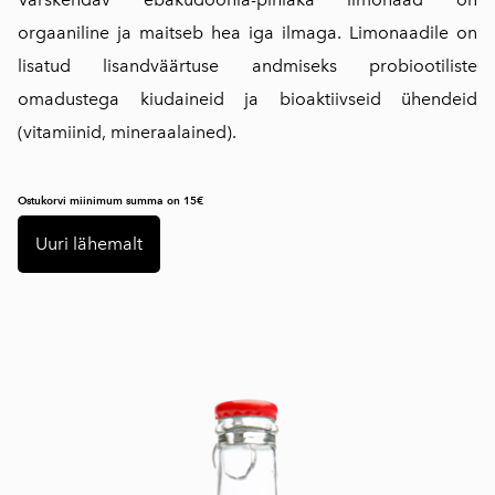
orgaaniline ja maitseb hea iga ilmaga. Limonaadile on
lisatud lisandväärtuse andmiseks probiootiliste
omadustega kiudaineid ja bioaktiivseid ühendeid
(vitamiinid, mineraalained).
Ostukorvi miinimum summa on 15€
Uuri lähemalt