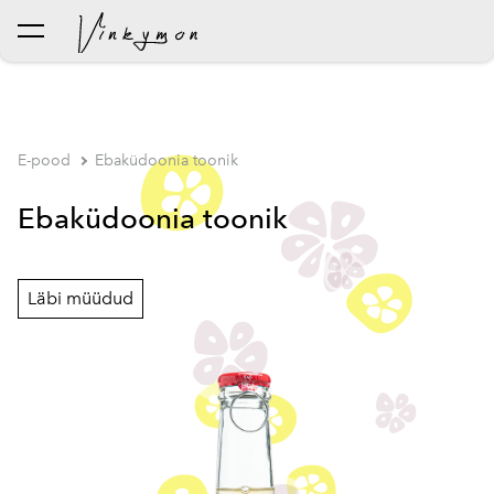
lisati ostukorvi.
Vaata ostukorvi
E-pood
Ebaküdoonia toonik
Ebaküdoonia toonik
Läbi müüdud