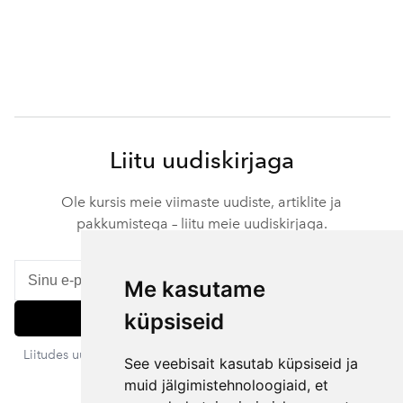
Liitu uudiskirjaga
Ole kursis meie viimaste uudiste, artiklite ja
pakkumistega – liitu meie uudiskirjaga.
Me kasutame
küpsiseid
Liitu
Liitudes uudiskirjaga nõustud meie privaatsustingimustega. Sa
See veebisait kasutab küpsiseid ja
võid igal ajal tellimuse tühistada.
muid jälgimistehnoloogiaid, et