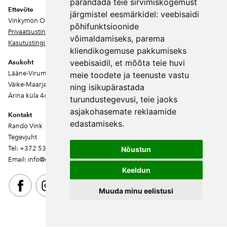
parandada teie sirvimiskogemust
Ettevõte
järgmistel eesmärkidel:
veebisaidi
Vinkymon OÜ
põhifunktsioonide
Privaatsustingimused
võimaldamiseks
,
parema
Kasutustingimused
kliendikogemuse pakkumiseks
veebisaidil
,
et mõõta teie huvi
Asukoht
Lääne-Virumaa
meie toodete ja teenuste vastu
Väike-Maarja vald
ning isikupärastada
Ärina küla 46202
turundustegevusi
,
teie jaoks
asjakohasemate reklaamide
Kontakt
edastamiseks
.
Rando Vink
Tegevjuht
Tel: +372 53444844
Nõustun
Email: info@ebakudoonia.ee
Keeldun
Muuda minu eelistusi