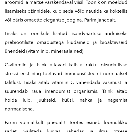
aroomid ja maitse värskendaval viisil. Toonik on mõeldud
lisamiseks džinnidele, kuid seda võib nautida ka kokteilis
või päris omaette elegantse joogina. Parim jahedalt.
Lisaks on toonikule lisatud lisandväärtuse andmiseks
prebiootiliste omadustega kiudaineid ja bioaktiivseid
ühendeid (vitamiinid, mineraalained).
C-vitamiin ja tsink aitavad kaitsta rakke oksüdatiivse
stressi eest ning toetavad immuunsüsteemi normaalset
talitlust. Lisaks aitab vitamiin C vähendada väsimust ja
suurendab raua imendumist organismis. Tsink aitab
hoida luid, juukseid, küüsi, nahka ja nägemist
normaalsena.
Parim võimalikult jahedalt! Tootes esineb loomulikku
sadet. Säilitada kuivas, jahedas ja ilma otsese