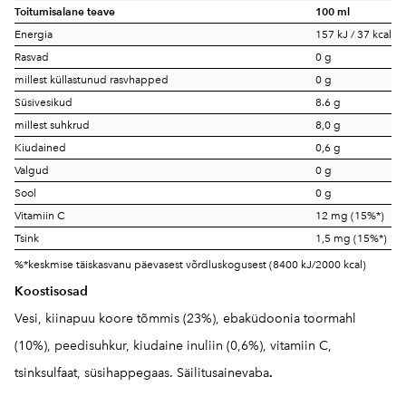
Toitumisalane teave
100 ml
Energia
157 kJ / 37 kcal
Rasvad
0 g
millest küllastunud rasvhapped
0 g
Süsivesikud
8.6 g
millest suhkrud
8,0 g
Kiudained
0,6 g
Valgud
0 g
Sool
0 g
Vitamiin C
12 mg (15%*)
Tsink
1,5 mg (15%*)
%*keskmise täiskasvanu päevasest võrdluskogusest (8400 kJ/2000 kcal)
Koostisosad
Vesi, kiinapuu koore tõmmis (23%), ebaküdoonia toormahl
(10%), peedisuhkur, kiudaine inuliin (0,6%), vitamiin C,
tsinksulfaat, süsihappegaas. Säilitusainevaba
.