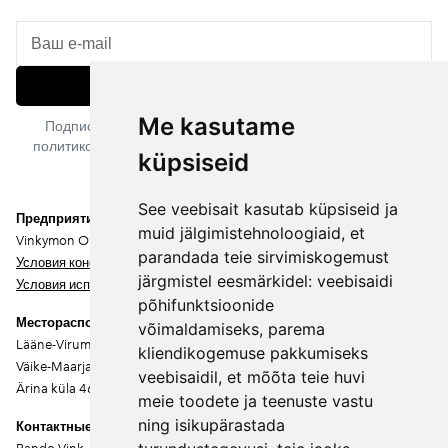
Подписаться
Me kasutame
Подписываясь на рассылку, вы соглашаетесь с нашей
политикой конфиденциальности. Вы можете отписаться в
küpsiseid
любое время.
See veebisait kasutab küpsiseid ja
Предприятие
muid jälgimistehnoloogiaid, et
Vinkymon OÜ
parandada teie sirvimiskogemust
Условия конфиденциальности
järgmistel eesmärkidel:
veebisaidi
Условия использования
põhifunktsioonide
Месторасположение
võimaldamiseks
,
parema
Lääne-Virumaa
kliendikogemuse pakkumiseks
Väike-Maarja vald
veebisaidil
,
et mõõta teie huvi
Ärina küla 46202
meie toodete ja teenuste vastu
ning isikupärastada
Контактные данные