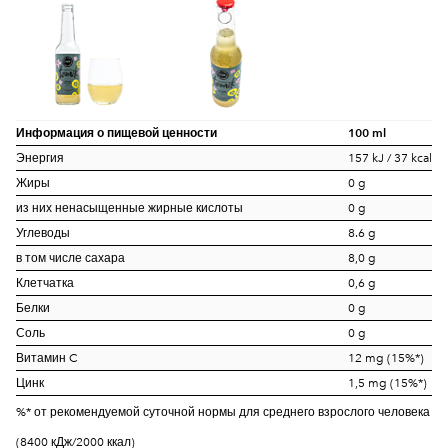
Информация о пищевой ценности
100 ml
Энергия
157 kJ / 37 kcal
Жиры
0 g
из них ненасыщенные жирные кислоты
0 g
Углеводы
8.6 g
в том числе сахара
8,0 g
Клетчатка
0,6 g
Белки
0 g
Соль
0 g
Витамин C
12 mg (15%*)
Цинк
1,5 mg (15%*)
%* от рекомендуемой суточной нормы для среднего взрослого человека
(8400 кДж/2000 ккал)