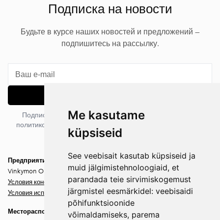
Подписка на новости
Будьте в курсе наших новостей и предложений —
подпишитесь на рассылку.
Подписаться
Me kasutame
Подписываясь на рассылку, вы соглашаетесь с нашей
политикой конфиденциальности. Вы можете отписаться в
küpsiseid
любое время.
See veebisait kasutab küpsiseid ja
Предприятие
muid jälgimistehnoloogiaid, et
Vinkymon OÜ
parandada teie sirvimiskogemust
Условия конфиденциальности
järgmistel eesmärkidel:
veebisaidi
Условия использования
põhifunktsioonide
Месторасположение
võimaldamiseks
,
parema