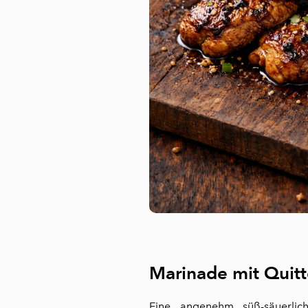
Marinade mit Quit
Eine angenehm süß-säuerli