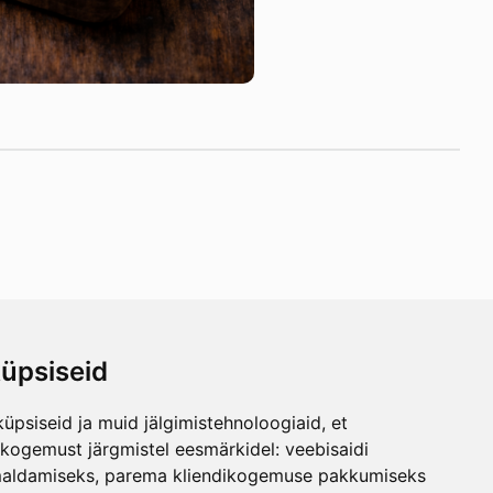
üpsiseid
ren
üpsiseid ja muid jälgimistehnoloogiaid, et
önnen
skogemust järgmistel eesmärkidel:
veebisaidi
maldamiseks
,
parema kliendikogemuse pakkumiseks