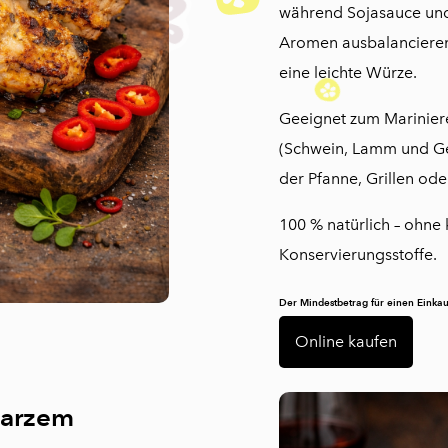
während Sojasauce und 
Aromen ausbalancieren
eine leichte Würze.
Geeignet zum Mariniere
(Schwein, Lamm und Gef
der Pfanne, Grillen od
100 % natürlich – ohne 
Konservierungsstoffe.
Der Mindestbetrag für einen Einkau
Online kaufen
warzem