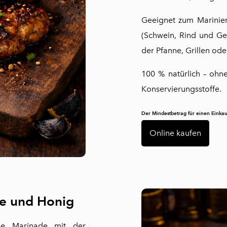
Geeignet zum Marinier
(Schwein, Rind und Ge
der Pfanne, Grillen od
100 % natürlich – ohn
Konservierungsstoffe.
Der Mindestbetrag für einen Einkau
Online kaufen
te und Honig
che Marinade mit der