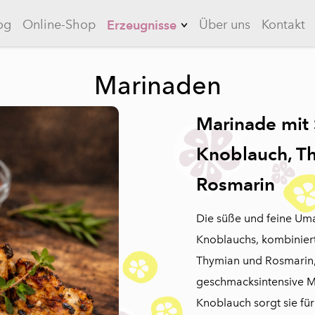
og
Online-Shop
Über uns
Kontakt
Erzeugnisse
Limonaden
Marinaden
Knoblauch
Marinade mit
Quitten
Long Drinks
Knoblauch, T
Eistees
Rosmarin
Saucen
Die süße und feine Um
Marinaden
Knoblauchs, kombinier
Thymian und Rosmarin,
geschmacksintensive M
Knoblauch sorgt sie für