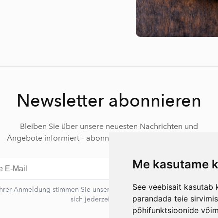
Newsletter abonnieren
Bleiben Sie über unsere neuesten Nachrichten und
Angebote informiert – abonnieren Sie unseren Newsletter.
Me kasutame k
Abonnie
See veebisait kasutab k
Ihrer Anmeldung stimmen Sie unserer Datenschutzerklärung zu. Sie k
parandada teie sirvimi
sich jederzeit abmelden.
põhifunktsioonide või