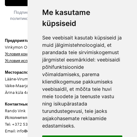
Подписаться
Me kasutame
Подписываясь на рассылку, вы соглашаетесь с нашей
политикой конфиденциальности. Вы можете отписаться в
küpsiseid
любое время.
See veebisait kasutab küpsiseid ja
Предприятие
muid jälgimistehnoloogiaid, et
Vinkymon OÜ
parandada teie sirvimiskogemust
Условия конфиденциальности
järgmistel eesmärkidel:
veebisaidi
Условия использования
põhifunktsioonide
Месторасположение
võimaldamiseks
,
parema
Lääne-Virumaa
kliendikogemuse pakkumiseks
Väike-Maarja vald
veebisaidil
,
et mõõta teie huvi
Ärina küla 46202
meie toodete ja teenuste vastu
ning isikupärastada
Контактные данные
turundustegevusi
,
teie jaoks
Rando Vink
Исполнительный директор
asjakohasemate reklaamide
Tel: +372 53444844
edastamiseks
.
Email: info@ebakudoonia.ee