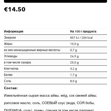
€14.50
Информация
На 100 г продукта
Энергия
857 kJ / 204 kcal
Жиры
10,0 g
из них ненасыщенные жирные кислоты
0,7 g
Углеводы
26,9 g
в том числе сахара
25,0 g
Клетчатка
3,2 g
Белки
1,7 g
Соль
8,0 g
Состав:
Измельчённая сырая масса айвы, мёд, сок свежей айвы,
рапсовое масло, соль,
СОЕВЫЙ
соус (вода,
СОЯ
бобы,
ПШЕНИЦА
, соль), травы, специи (в том числе паприка),