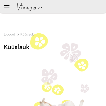
lisati ostukorvi.
Vaata ostukorvi
E-pood
Küüslauk
Küüslauk