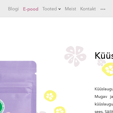
Blogi
Tooted
Meist
Kontakt
E-pood
Limonaadid
Küüslauk
Ebaküdoonia
Küü
Longerod
Jääteed
Kastmed
Marinaadid
Küüslaug
Mugav ja
küüslaugu
sees. Säil