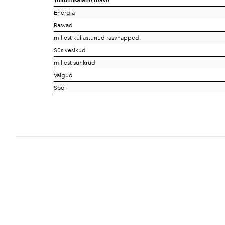
Energia
Rasvad
millest küllastunud rasvhapped
Süsivesikud
millest suhkrud
Valgud
Sool