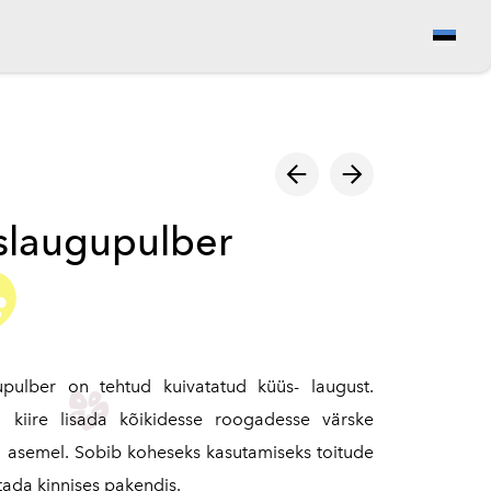
Vaata ostukorvi
slaugupulber
upulber on tehtud kuivatatud küüs- laugust.
 kiire lisada kõikidesse roogadesse värske
 asemel. Sobib koheseks kasutamiseks toitude
itada kinnises pakendis.