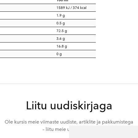
1589 kJ / 374 kcal
1.9 g
0.5 g
72.5 g
3.6 g
16.8 g
0 g
Liitu uudiskirjaga
Ole kursis meie viimaste uudiste, artiklite ja pakkumistega
– liitu meie uudiskirjaga.