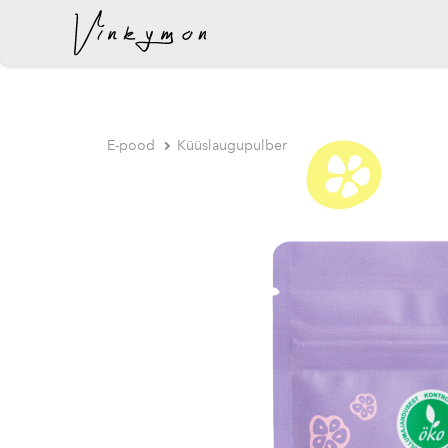
lisati ostukorvi.
E-pood
Küüslaugupulber