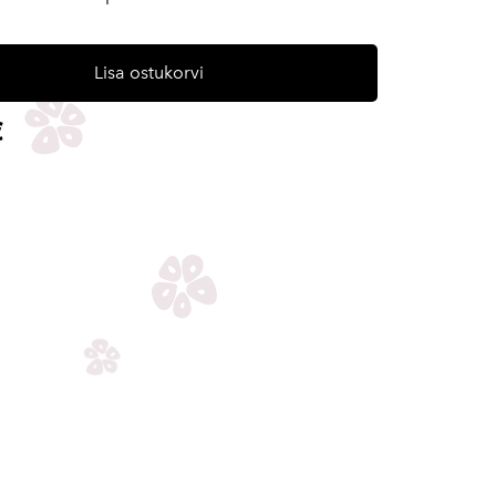
Lisa ostukorvi
€