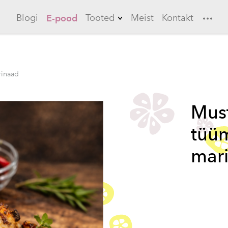
Blogi
Tooted
Meist
Kontakt
E-pood
Limonaadid
Küüslauk
rinaad
Ebaküdoonia
Must
Longerod
tüüm
Jääteed
Kastmed
mar
Marinaadid