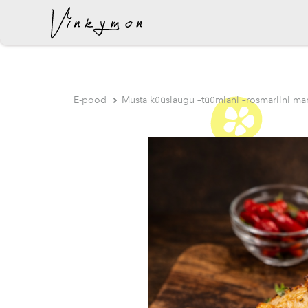
lisati ostukorvi.
E-pood
Musta küüslaugu –tüümiani –rosmariini ma