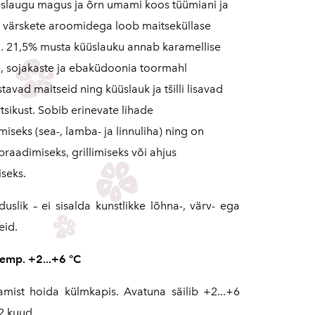
slaugu magus ja õrn umami koos tüümiani ja
i värskete aroomidega loob maitseküllase
. 21,5% musta küüslauku annab karamellise
 sojakaste ja ebaküdoonia toormahl
tavad maitseid ning küüslauk ja tšilli lisavad
tsikust. Sobib erinevate lihade
iseks (sea-, lamba- ja linnuliha) ning on
raadimiseks, grillimiseks või ahjus
seks.
uslik – ei sisalda kunstlikke lõhna-, värv- ega
eid.
temp. +2...+6 °C
amist hoida külmkapis. Avatuna säilib +2...+6
2 kuud.