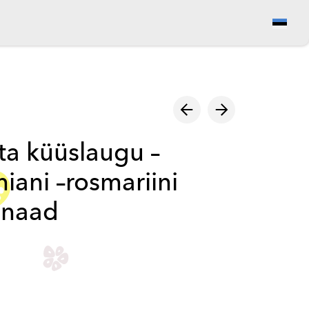
Vaata ostukorvi
a küüslaugu –
iani –rosmariini
inaad