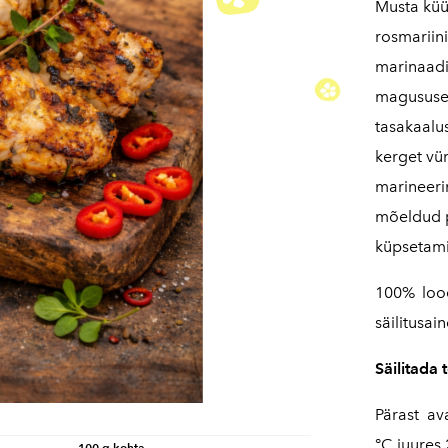
Musta küü
rosmariin
marinaadi
magususe,
tasakaalus
kerget vür
marineerim
mõeldud p
küpsetami
100% lood
säilitusain
Säilitada 
Pärast av
°C juures 
100 g kohta