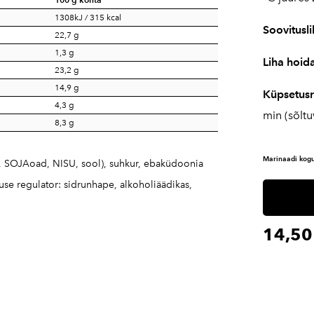
1308kJ / 315 kcal
Soovitusl
22,7 g
1,3 g
Liha hoid
23,2 g
14,9 g
Küpsetus
4,3 g
min (sõltu
8,3 g
Marinaadi kogu
si, SOJAoad, NISU, sool), suhkur, ebaküdoonia
use regulator: sidrunhape, alkoholiäädikas,
14,50