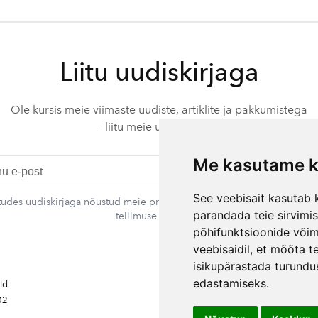
Liitu uudiskirjaga
Ole kursis meie viimaste uudiste, artiklite ja pakkumistega
– liitu meie uudiskirjaga.
Me kasutame k
L
See veebisait kasutab k
itudes uudiskirjaga nõustud meie privaatsustingimustega. Sa võid igal a
parandada teie sirvimi
tellimuse tühistada.
põhifunktsioonide või
veebisaidil
,
et mõõta te
Kontakt
isikupärastada turundu
Rando Vink
edastamiseks
.
ald
Tegevjuht
02
Tel: +372 53444844
Email: info@ebakudoonia.ee