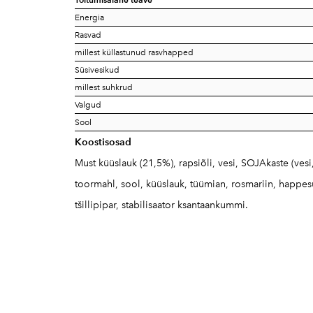
Energia
Rasvad
millest küllastunud rasvhapped
Süsivesikud
millest suhkrud
Valgud
Sool
Koostisosad
Must küüslauk (21,5%), rapsiõli, vesi, SOJAkaste (ve
toormahl, sool, küüslauk, tüümian, rosmariin, happes
tšillipipar, stabilisaator ksantaankummi.