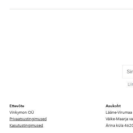
Li
Ettevõte
Asukoht
Vinkymon OÜ
Lääne-Virumaa
Privaatsustingimused
Väike-Maarja v
Kasutustingimused
Ärina küla 462