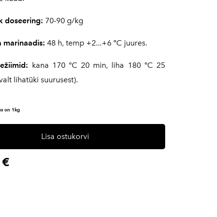
ik doseering
:
70-90 g/kg
a marinaadis
:
48 h, temp +2...+6 °C juures.
režiimid:
kana 170 °C 20 min, liha 180 °C 25
valt lihatüki suurusest).
s on 1kg
Lisa ostukorvi
 €