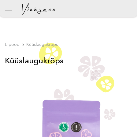
lisati ostukorvi.
Vaata ostukorvi
E-pood
Küüslaugukrõps
Küüslaugukrõps