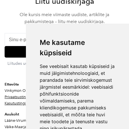
Liitu uudiskirjaga
Ole kursis meie viimaste uudiste, artiklite ja
pakkumistega – liitu meie uudiskirjaga.
Me kasutame
küpsiseid
Liitu
Liitudes uudiskirjaga nõustud meie privaatsustingimustega. Sa
See veebisait kasutab küpsiseid ja
võid igal ajal tellimuse tühistada.
muid jälgimistehnoloogiaid, et
parandada teie sirvimiskogemust
Ettevõte
järgmistel eesmärkidel:
veebisaidi
Vinkymon OÜ
põhifunktsioonide
Privaatsustingimused
võimaldamiseks
,
parema
Kasutustingimused
kliendikogemuse pakkumiseks
veebisaidil
,
et mõõta teie huvi
Asukoht
Lääne-Virumaa
meie toodete ja teenuste vastu
Väike-Maarja vald
ning isikupärastada