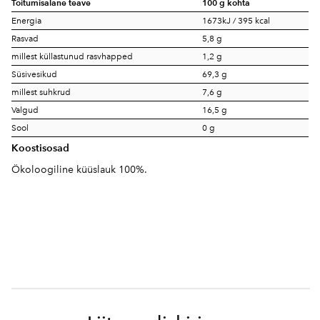
Toitumisalane teave
100 g kohta
Energia
1673kJ / 395 kcal
Rasvad
5,8 g
millest küllastunud rasvhapped
1,2 g
Süsivesikud
69,3 g
millest suhkrud
7,6 g
Valgud
16,5 g
Sool
0 g
Koostisosad
Ökoloogiline küüslauk 100%.