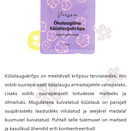
Küüslaugukrõps on meeldivalt krõpsuv tervisesnäkk, mis
sobib suurepäraselt küüslaugu armastajatele vahepalaks.
Lisaks sobib suurepäraselt toitudesse maitseks ja
silmailuks. Mugulatena kuivatatud küüslauk on parajalt
suupärasteks laastudeks viilutatud ja seejärel madalal
kuumusel kuivatatud. Puhtalt selle tulemusel on maitsed
ja kasulikud ühendid eriti kontsentreeritud!