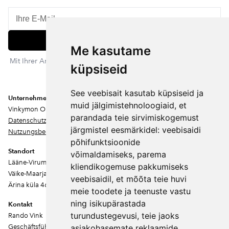
Abonnieren
Me kasutame
Mit Ihrer Anmeldung stimmen Sie unserer Datenschutzerklärung
küpsiseid
zu. Sie können sich jederzeit abmelden.
See veebisait kasutab küpsiseid ja
Unternehmen
muid jälgimistehnoloogiaid, et
Vinkymon OÜ
parandada teie sirvimiskogemust
Datenschutz
järgmistel eesmärkidel:
veebisaidi
Nutzungsbedingungen
põhifunktsioonide
Standort
võimaldamiseks
,
parema
Lääne-Virumaa
kliendikogemuse pakkumiseks
Väike-Maarja vald
veebisaidil
,
et mõõta teie huvi
Ärina küla 46202
meie toodete ja teenuste vastu
ning isikupärastada
Kontakt
turundustegevusi
,
teie jaoks
Rando Vink
Geschäftsführer
asjakohasemate reklaamide