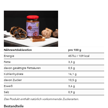
Nährwertdeklaration
pro 100 g
Energie
457kJ / 109 kcal
Fette
3,3 g
davon gesättigte Fettsäuren
0,5 g
Kohlenhydrate
16,1 g
davon Zucker
10,5 g
Eiweiß
3,6 g
Salz
0,9 g
Das Produkt enthält natürlich vorkommende Zuckerarten.
Bestandteile