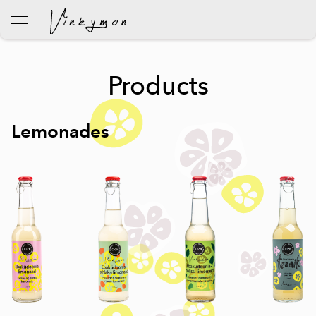
was added to the cart.
View cart
Products
Lemonades