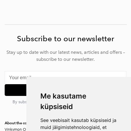
Subscribe to our newsletter
Stay up to date with our latest news, articles and offers –
subscribe to our newsletter.
Subscribe
Me kasutame
By subscribing, you agree to our privacy policy. You can
küpsiseid
unsubscribe at any time.
See veebisait kasutab küpsiseid ja
About the company
muid jälgimistehnoloogiaid, et
Vinkymon OÜ