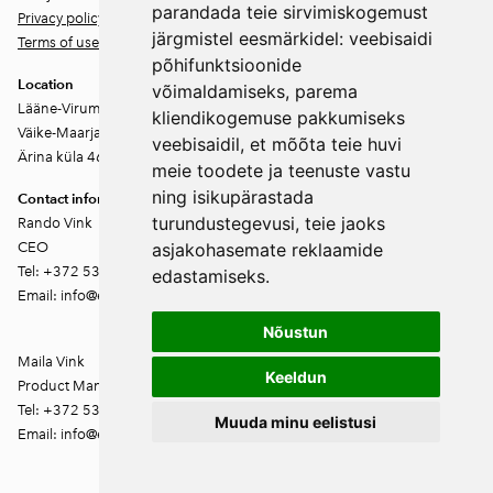
parandada teie sirvimiskogemust
Privacy policy
järgmistel eesmärkidel:
veebisaidi
Terms of use
põhifunktsioonide
Location
võimaldamiseks
,
parema
Lääne-Virumaa
kliendikogemuse pakkumiseks
Väike-Maarja vald
veebisaidil
,
et mõõta teie huvi
Ärina küla 46202
meie toodete ja teenuste vastu
ning isikupärastada
Contact information
turundustegevusi
,
teie jaoks
Rando Vink
CEO
asjakohasemate reklaamide
Tel: +372 53444844
edastamiseks
.
Email: info@ebakudoonia.ee
Nõustun
Maila Vink
Keeldun
Product Manager
Tel: +372 53420074
Muuda minu eelistusi
Email: info@ebakudoonia.ee