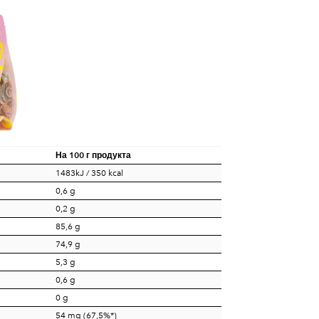
На 100 г продукта
1483kJ / 350 kcal
0,6 g
0,2 g
85,6 g
74,9 g
5,3 g
0,6 g
0 g
54 mg (67,5%*)