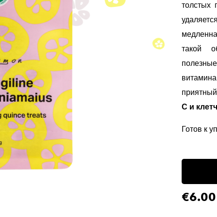
толстых 
удаляет
медленна
такой о
полезны
витамина
приятны
С и клет
Готов к у
€6.00