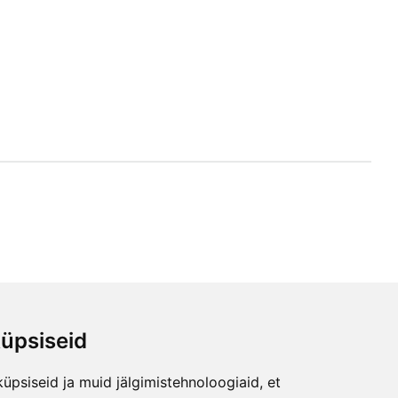
üpsiseid
ься
üpsiseid ja muid jälgimistehnoloogiaid, et