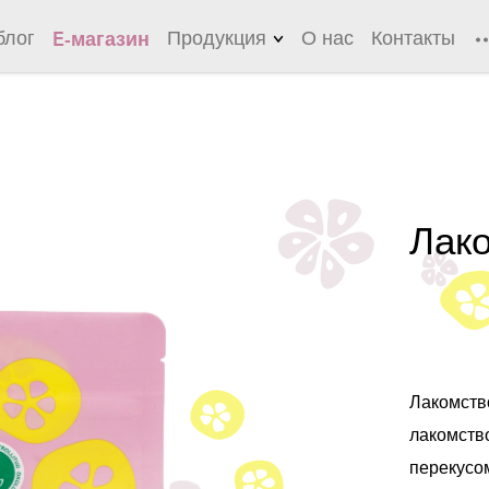
блог
Продукция
О нас
Контакты
E-магазин
Лимонады
Чеснок
Цидония
Лак
Лонг-дринки
Холодные чаи
Соусы
Маринады
Лакомств
лакомст
перекусо