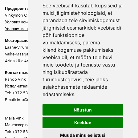
See veebisait kasutab küpsiseid ja
Предприятие
muid jälgimistehnoloogiaid, et
Vinkymon OÜ
parandada teie sirvimiskogemust
Условия конфиденциальности
järgmistel eesmärkidel:
veebisaidi
Условия использования
põhifunktsioonide
Месторасположение
võimaldamiseks
,
parema
Lääne-Virumaa
kliendikogemuse pakkumiseks
Väike-Maarja vald
veebisaidil
,
et mõõta teie huvi
Ärina küla 46202
meie toodete ja teenuste vastu
ning isikupärastada
Контактные данные
turundustegevusi
,
teie jaoks
Rando Vink
Исполнительный директор
asjakohasemate reklaamide
Tel: +372 53444844
edastamiseks
.
Email: info@ebakudoonia.ee
Nõustun
Maila Vink
Keeldun
Менеджер по продукту
Tel: +372 53420074
Muuda minu eelistusi