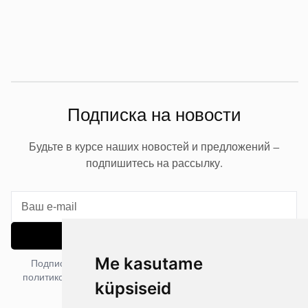
Подписка на новости
Будьте в курсе наших новостей и предложений —
подпишитесь на рассылку.
Подписаться
Me kasutame
Подписываясь на рассылку, вы соглашаетесь с нашей
политикой конфиденциальности. Вы можете отписаться в
küpsiseid
любое время.